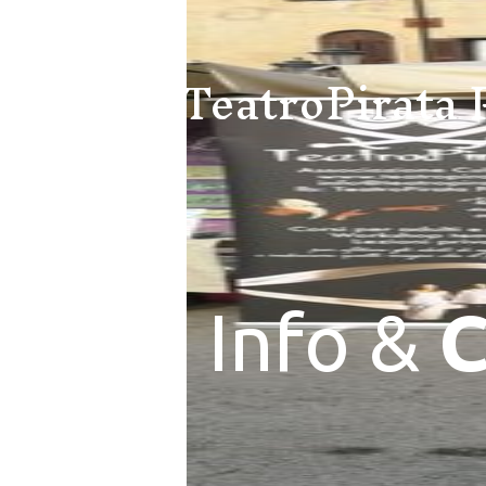
TeatroPirata 
Info &
C